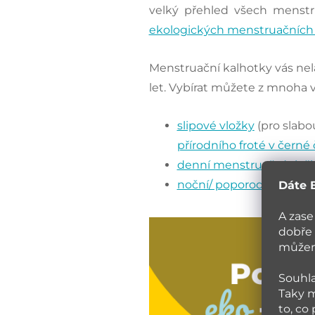
velký přehled všech menst
ekologických menstruačníc
Menstruační kalhotky vás nel
let. Vybírat můžete z mnoha ve
slipové vložky
(pro slabo
přírodního froté v černé 
denní menstruační vlož
noční/ poporodní vložky
Dáte 
A zase
dobře 
můžeme
Souhla
Taky m
to, co