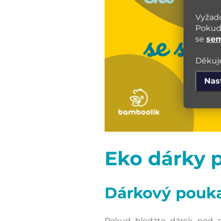
Vyžado
Pokud 
se
se
Děkuje
Nas
Eko dárky 
Dárkový pouk
Pokud hledáte dárek pod st