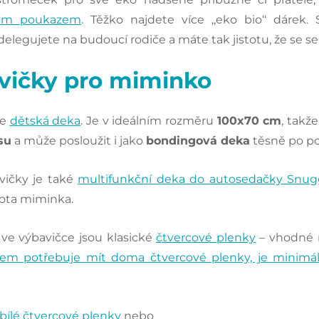
ým poukazem
. Těžko najdete více ‚‚eko bio‘‘ dárek.
elegujete na budoucí rodiče a máte tak jistotu, že se se 
vičky pro miminko
je
dětská deka
. Je v ideálním rozměru
100x70 cm
, takž
su
a může posloužit i jako
bondingová deka
těsně po p
vičky je také
multifunkční deka do autosedačky Snug
vota miminka.
e výbavičce jsou klasické
čtvercové plenky
– vhodné n
em potřebuje mít doma čtvercové plenky, je minimál
bílé čtvercové plenky
nebo