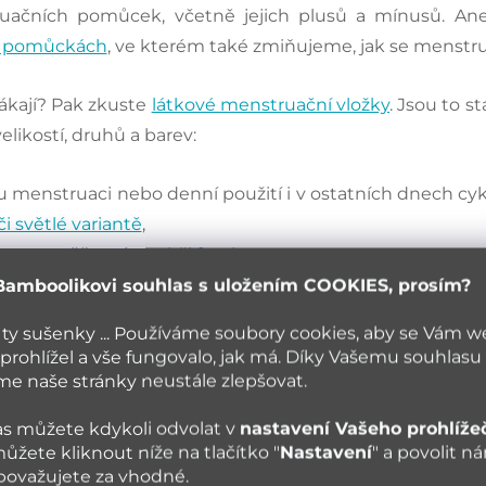
ruačních pomůcek, včetně jejich plusů a mínusů. An
h pomůckách
, ve kterém také zmiňujeme, jak se menstrua
ákají? Pak zkuste
látkové menstruační vložky
. Jsou to s
likostí, druhů a barev:
u menstruaci nebo denní použití i v ostatních dnech cyk
či světlé variantě
,
ky
– rovněž
saténové
či
froté
,
–
saténová
, případně
froté varianta
.
Bamboolikovi souhlas s uložením COOKIES, prosím?
 ty sušenky ... Používáme soubory cookies, aby se Vám 
prohlížel a vše fungovalo, jak má. Díky Vašemu souhlasu
 naše stránky neustále zlepšovat.
s můžete kdykoli odvolat v
nastavení Vašeho prohlíže
ůžete kliknout níže na tlačítko "
Nastavení
" a povolit n
 považujete za vhodné.