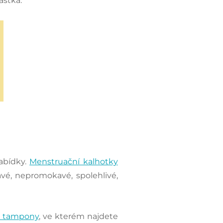
ástka.
nabídky.
Menstruační kalhotky
avé, nepromokavé, spolehlivé,
s tampony
, ve kterém najdete