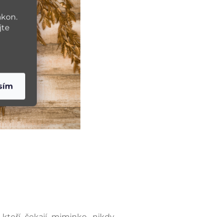
ákon.
jte
sím
kteří čekají miminko, nikdy