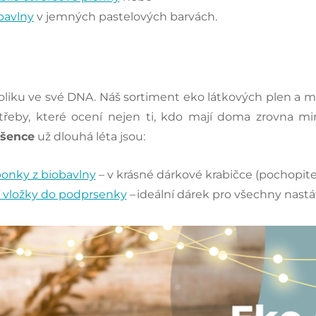
obavlny
v jemných pastelových barvách.
liku ve své DNA. Náš sortiment eko látkových plen a 
otřeby, které ocení nejen ti, kdo mají doma zrovna 
dšence
už dlouhá léta jsou:
ponky z biobavlny
– v krásné dárkové krabičce (pochopite
í vložky do podprsenky
– ideální dárek pro všechny nastá