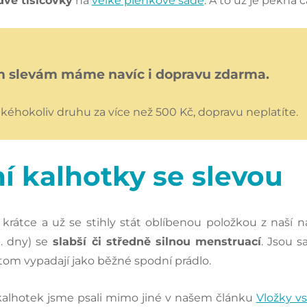
dvě tisícovky
na
velké plenkové sadě
. A to už je pěkná č
m slevám máme navíc i dopravu zdarma.
akéhokoliv druhu za více než 500 Kč, dopravu neplatíte.
í kalhotky se slevou
krátce a už se stihly stát oblíbenou položkou z naší 
. dny) se
slabší či středně silnou menstruací
. Jsou s
tom vypadají jako běžné spodní prádlo.
alhotek jsme psali mimo jiné v našem článku
Vložky v