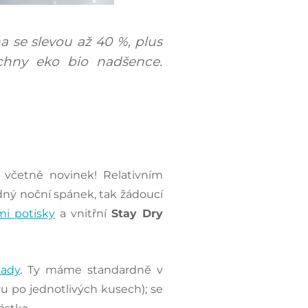
a se slevou až 40 %, plus
chny eko bio nadšence.
 včetně novinek! Relativním
dný noční spánek, tak žádoucí
mi potisky
a vnitřní
Stay Dry
sady
. Ty máme standardně v
 po jednotlivých kusech); se