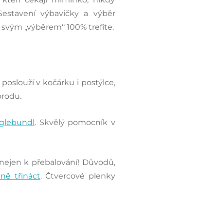
 Sestavení výbavičky a výběr
svým ‚‚výběrem‘‘ 100% trefíte.
e poslouží v kočárku i postýlce,
orodu.
glebundl
. Skvělý pomocník v
ejen k přebalování! Důvodů,
ně třináct
. Čtvercové plenky