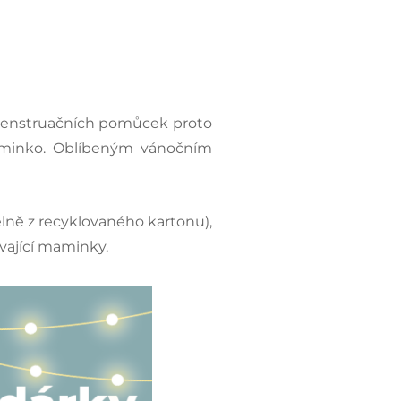
menstruačních pomůcek proto
miminko. Oblíbeným vánočním
lně z recyklovaného kartonu),
vající maminky.