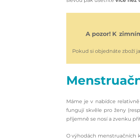
slevou pak ušetříte
více než 
A pozor! K zimní
Pokud si objednáte zboží j
Menstruačn
Máme je v nabídce relativně 
fungují skvěle pro ženy (resp
příjemně se nosí a zvenku při
O výhodách menstruačních k