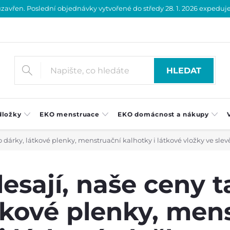
vřen. Poslední objednávky vytvořené do středy 28. 1. 2026 expedujeme
HLEDAT
dložky
EKO menstruace
EKO domácnost a nákupy
ko dárky, látkové plenky, menstruační kalhotky i látkové vložky ve slev
lesají, naše ceny t
tkové plenky, men