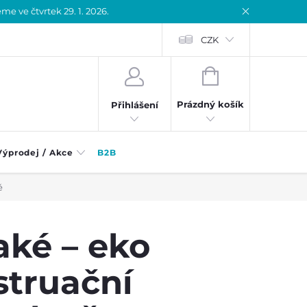
 ve čtvrtek 29. 1. 2026.
CZK
NÁKUPNÍ
KOŠÍK
Prázdný košík
Přihlášení
Výprodej / Akce
B2B
ě
aké – eko
struační