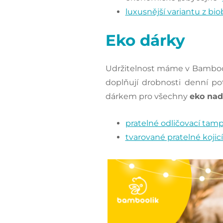
luxusnější variantu z bi
Eko dárky
Udržitelnost máme v Bamboo
doplňují drobnosti denní p
dárkem pro všechny
eko na
pratelné odličovací tam
tvarované pratelné kojic