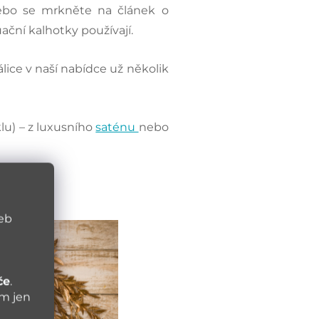
ebo se mrkněte na článek o
ční kalhotky používají.
tálice v naší nabídce už několik
lu) – z luxusního
saténu
nebo
web
če
.
ám jen