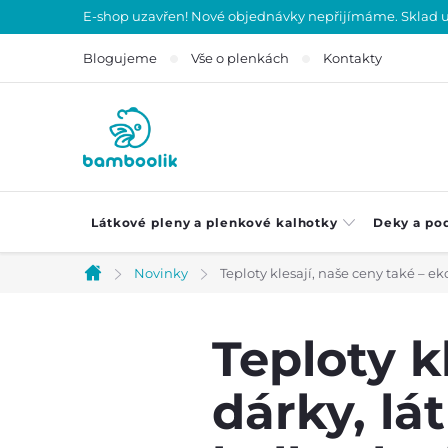
Přejít
E-shop uzavřen! Nové objednávky nepřijímáme. Sklad uza
na
Blogujeme
Vše o plenkách
Kontakty
obsah
Látkové pleny a plenkové kalhotky
Deky a po
Novinky
Teploty klesají, naše ceny také – e
Domů
Teploty k
dárky, lá