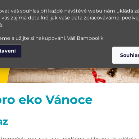
vat váš souhlas při každé návštěvě webu nám ukládá z
vás zajímá detailně, jak vaše data zpracováváme, podíve
m
.
me a užijte si nakupování. Váš Bamboolik
tavení
Souhla
pro eko Vánoce
az
romeček pro své eko nadšené příbuzné či přátele, 