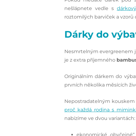
nešlápnete vedle s
dárkov
roztomilých barviček a vzorů d
Dárky do výba
Nesmrtelným evergreenem 
je z extra příjemného
bambu
Originálním dárkem do výba
prvních několika měsících ži
Nepostradatelným kouskem v
proč každá rodina s mimink
nabízíme ve dvou variantách:
ekonomické ‚‚obyčejné‘‘