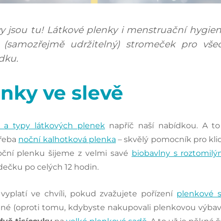
 jsou tu! Látkové plenky i menstruační hygien
 (samozřejmě udržitelný) stromeček pro vše
dku.
nky ve slevě
 a typy látkových plenek
napříč naší nabídkou. A to
třeba
noční kalhotková plenka
– skvělý pomocník pro kli
Noční plenku šijeme z velmi savé
biobavlny s roztomilý
dečku po celých 12 hodin.
vyplatí ve chvíli, pokud zvažujete pořízení
plenkové 
é (oproti tomu, kdybyste nakupovali plenkovou výbavu