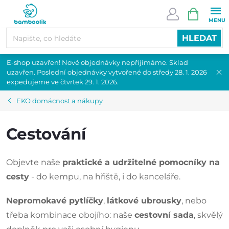
Přejít
NÁKUPN
na
KOŠÍK
obsah
HLEDAT
E-shop uzavřen! Nové objednávky nepřijímáme. Sklad
uzavřen. Poslední objednávky vytvořené do středy 28. 1. 2026
expedujeme ve čtvrtek 29. 1. 2026.
EKO domácnost a nákupy
Cestování
Objevte naše
praktické a udržitelné pomocníky na
cesty
- do kempu, na hřiště, i do kanceláře.
Nepromokavé pytlíčky
,
látkové ubrousky
, nebo
třeba kombinace obojího: naše
cestovní sada
, skvělý