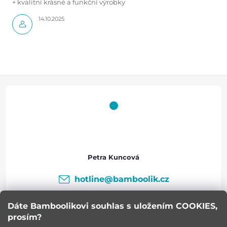
+ kvalitní krásné a funkční výrobky
14.10.2025
Z
á
p
a
Petra Kuncová
t
hotline
@
bamboolik.cz
í
Dáte Bamboolikovi souhlas s uložením COOKIES,
prosím?
Bamboolik