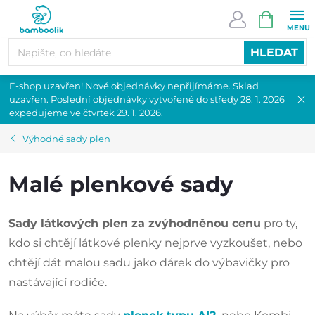
Přejít
NÁKUPN
na
KOŠÍK
obsah
HLEDAT
E-shop uzavřen! Nové objednávky nepřijímáme. Sklad
uzavřen. Poslední objednávky vytvořené do středy 28. 1. 2026
expedujeme ve čtvrtek 29. 1. 2026.
Výhodné sady plen
Malé plenkové sady
Sady látkových plen za zvýhodněnou cenu
pro ty,
kdo si chtějí látkové plenky nejprve vyzkoušet, nebo
chtějí dát malou sadu jako dárek do výbavičky pro
nastávající rodiče.