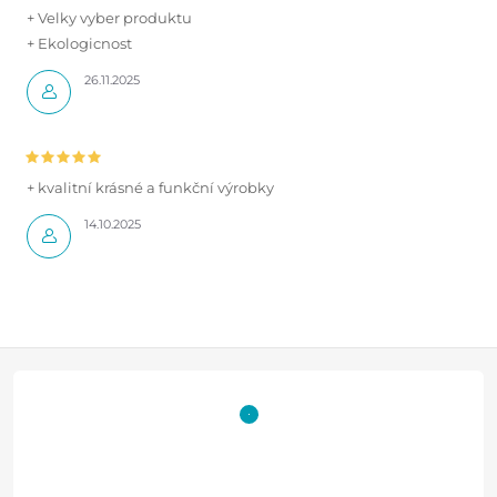
+ Velky vyber produktu
+ Ekologicnost
26.11.2025
+ kvalitní krásné a funkční výrobky
14.10.2025
Z
á
p