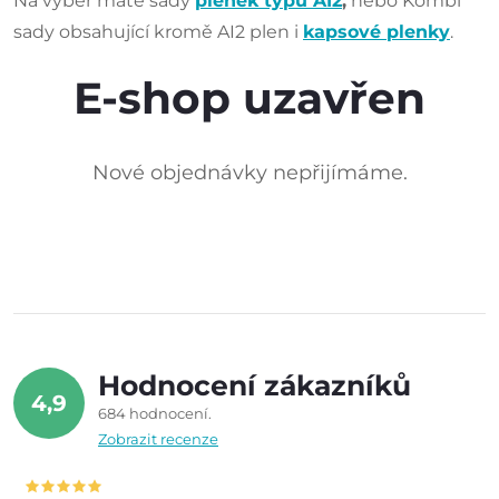
Na výběr máte sady
plenek typu AI2
,
nebo Kombi
sady obsahující kromě AI2 plen i
kapsové plenky
.
E-shop uzavřen
Nové objednávky nepřijímáme.
Hodnocení zákazníků
4,9
684 hodnocení
Zobrazit recenze