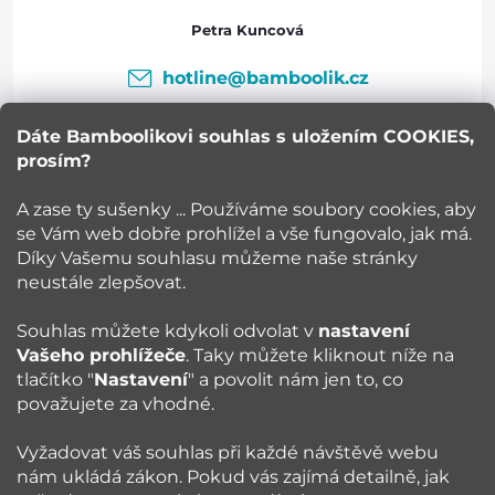
a
Petra Kuncová
t
hotline
@
bamboolik.cz
í
Dáte Bamboolikovi souhlas s uložením COOKIES,
prosím?
Bamboolik
A zase ty sušenky ... Používáme soubory cookies, aby
se Vám web dobře prohlížel a vše fungovalo, jak má.
Vše o nákupu
Díky Vašemu souhlasu můžeme naše stránky
neustále zlepšovat.
Poradna
Souhlas můžete kdykoli odvolat v
nastavení
Vašeho prohlížeče
. Taky můžete kliknout níže na
Blog
tlačítko "
Nastavení
" a povolit nám jen to, co
považujete za vhodné.
Sledujte nás:
Vyžadovat váš souhlas při každé návštěvě webu
nám ukládá zákon. Pokud vás zajímá detailně, jak