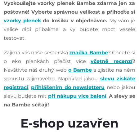
Vyzkoušejte vzorky plenek Bambe zdarma jen za
poštovné! Vyberte správnou velikost a přihoďte si
vzorky plenek
do košíku v objednávce.
My vám je
velice rádi přibalíme
a vy budete moct vesele
testovat.
Zajímá vás naše sesterská
značka Bambe
? Chcete si
o eko plenkách přečíst více
včetně recenzí
?
Navštivte náš druhý web
o Bambe
a zjistíte na něm
spoustu zajímavého. Například jakou
slevu získáte
registrací
,
přihlášením do newsletteru
nebo jakou
slevu budete mít
při nákupu více balení
.
A slevy se
na Bambe sčítají!
E-shop uzavřen