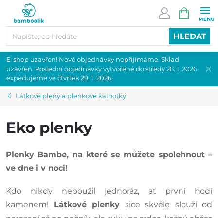
Přejít
NÁKUPN
na
KOŠÍK
obsah
HLEDAT
E-shop uzavřen! Nové objednávky nepřijímáme. Sklad
uzavřen. Poslední objednávky vytvořené do středy 28. 1. 2026
expedujeme ve čtvrtek 29. 1. 2026.
Látkové pleny a plenkové kalhotky
Eko plenky
Plenky Bambe, na které se můžete spolehnout –
ve dne i v noci!
Kdo nikdy nepoužil jednoráz, ať první hodí
kamenem!
Látkové plenky
sice skvěle slouží od