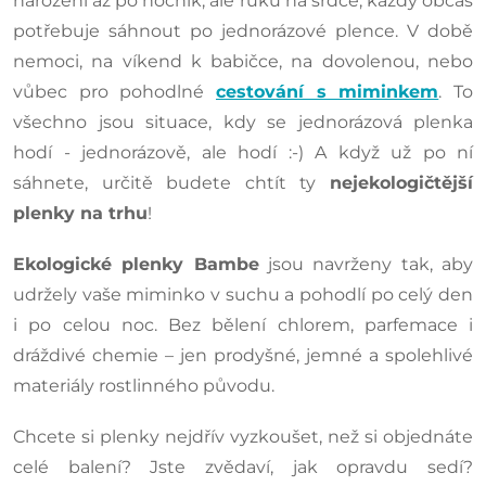
narození až po nočník, ale ruku na srdce, každý občas
potřebuje sáhnout po jednorázové plence. V době
nemoci, na víkend k babičce, na dovolenou, nebo
vůbec pro pohodlné
cestování s miminkem
. To
všechno jsou situace, kdy se jednorázová plenka
hodí - jednorázově, ale hodí :-) A když už po ní
sáhnete, určitě budete chtít ty
nejekologičtější
plenky na trhu
!
Ekologické plenky Bambe
jsou navrženy tak, aby
udržely vaše miminko v suchu a pohodlí po celý den
i po celou noc. Bez bělení chlorem, parfemace i
dráždivé chemie – jen prodyšné, jemné a spolehlivé
materiály rostlinného původu.
Chcete si plenky nejdřív vyzkoušet, než si objednáte
celé balení? Jste zvědaví, jak opravdu sedí?