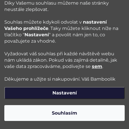
Díky Vašemu souhlasu můžeme naše stránky
neustále zlepšovat.
Poradna
Souhlas můžete kdykoli odvolat v
nastavení
Vašeho prohlížeče
. Taky můžete kliknout níže na
Blog
tlačítko "
Nastavení
" a povolit nám jen to, co
považujete za vhodné.
Sledujte nás:
Vyžadovat váš souhlas při každé návštěvě webu
nám ukládá zákon. Pokud vás zajímá detailně, jak
vaše data zpracováváme, podívejte se
sem
.
Jazyk
Děkujeme a užijte si nakupování. Váš Bamboolik
Nastavení
Copyright 2026
Bamboolik
. Všechna práva vyhrazena.
Upravit
nastavení cookies
Souhlasím
Vytvořil Shoptet Premium