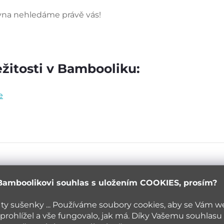
rovna nehledáme právě vás!
ežitosti v Bambooliku:
e
Bamboolikovi souhlas s uložením COOKIES, prosím?
 ty sušenky ... Používáme soubory cookies, aby se Vám 
prohlížel a vše fungovalo, jak má. Díky Vašemu souhlasu