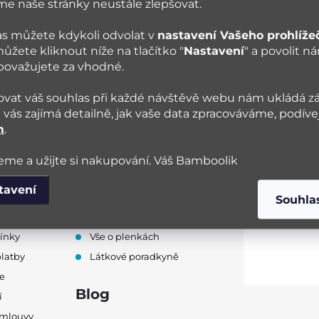
 naše stránky neustále zlepšovat.
í krásné a funkční výrobky
+ Rychlé dodání zboží
s můžete kdykoli odvolat v
nastavení Vašeho prohlíže
4.10.2025
24.8.2025
ůžete kliknout níže na tlačítko "
Nastavení
" a povolit n
 považujete za vhodné.
vat váš souhlas při každé návštěvě webu nám ukládá z
vás zajímá detailně, jak vaše data zpracováváme, podíve
m
.
me a užijte si nakupování. Váš Bamboolik
tavení
Souhla
pu
Poradna
ínky
Vše o plenkách
platby
Látkové poradkyně
e
Blog
í
smlouvy