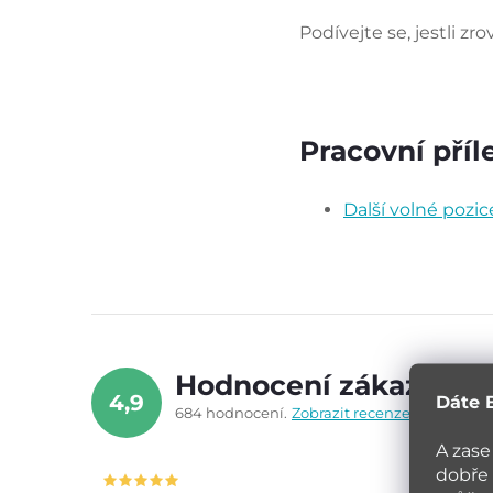
Podívejte se, jestli z
Pracovní příl
Další volné pozic
Hodnocení zákazníků
4,9
Dáte 
684 hodnocení
Zobrazit recenze
A zase
dobře 