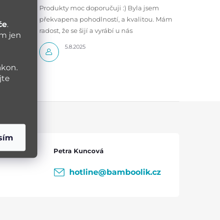
Produkty moc doporučuji :) Byla jsem
překvapena pohodlností, a kvalitou. Mám
če
.
radost, že se šijí a vyrábí u nás
ám jen
5.8.2025
ákon.
jte
sím
Petra Kuncová
hotline
@
bamboolik.cz