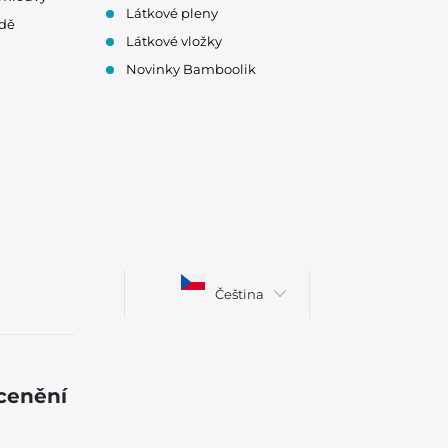
Látkové pleny
odě
Látkové vložky
Novinky Bamboolik
Čeština
ocenění