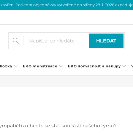
vřen. Poslední objednávky vytvořené do středy 28. 1. 2026 expedujeme
HLEDAT
dložky
EKO menstruace
EKO domácnost a nákupy
a
patičtí a chcete se stát součástí našeho týmu?