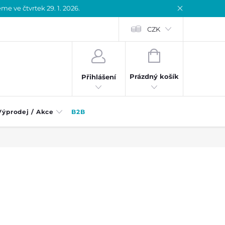
 ve čtvrtek 29. 1. 2026.
CZK
NÁKUPNÍ
KOŠÍK
Prázdný košík
Přihlášení
Výprodej / Akce
B2B