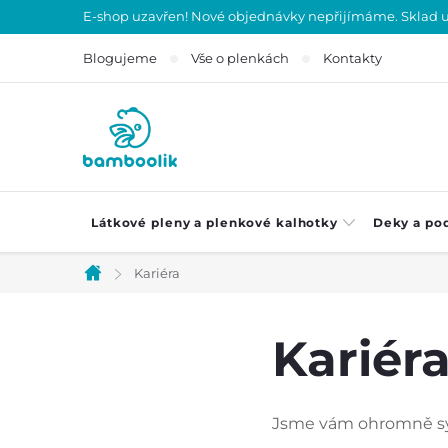
Přejít
E-shop uzavřen! Nové objednávky nepřijímáme. Sklad uza
na
Blogujeme
Vše o plenkách
Kontakty
obsah
Látkové pleny a plenkové kalhotky
Deky a po
Kariéra
Domů
Kariér
Jsme vám ohromně sym