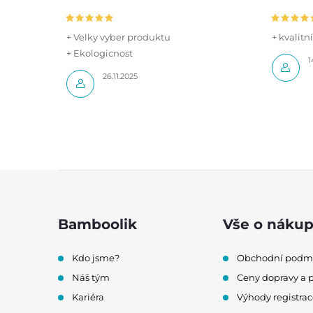
+ Velky vyber produktu
+ kvalitn
+ Ekologicnost
1
26.11.2025
Z
á
Bamboolik
Vše o náku
p
Kdo jsme?
Obchodní podm
a
Náš tým
Ceny dopravy a 
t
Kariéra
Výhody registrac