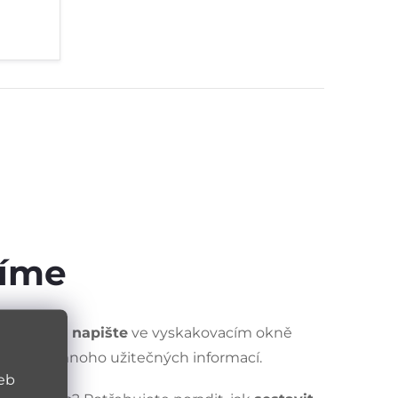
díme
lidně
nám napište
ve vyskakovacím okně
 najdete mnoho užitečných informací.
web