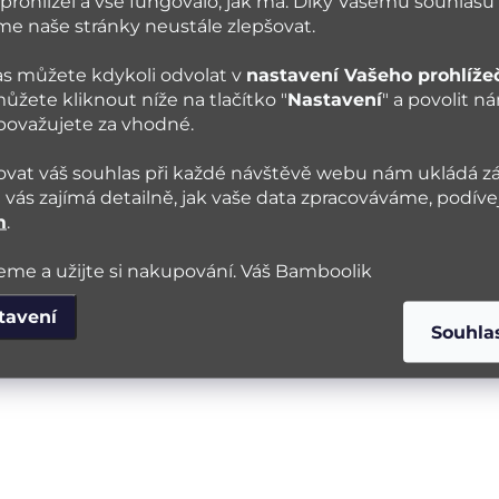
prohlížel a vše fungovalo, jak má. Díky Vašemu souhlasu
ácíte se v
typech látkových plen
a různých plenkových s
 naše stránky neustále zlepšovat.
aké plenky se hodí pro novorozence
? To vše se na naš
s můžete kdykoli odvolat v
nastavení Vašeho prohlíže
žívají pro své děti látkové pleny, postupně přejdou i na
ůžete kliknout níže na tlačítko "
Nastavení
" a povolit n
 náš případ. Tak nějak jsme došly k prozření, že když ch
 považujete za vhodné.
ejně i ke své menstruaci. Vyzkoušejte i vy ;-)
vat váš souhlas při každé návštěvě webu nám ukládá z
vás zajímá detailně, jak vaše data zpracováváme, podíve
m
.
me a užijte si nakupování. Váš Bamboolik
tavení
Souhla