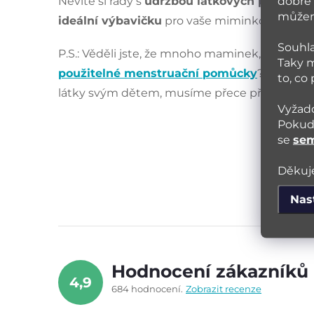
dobře 
Nevíte si rady s
údržbou látkových plen
? Ztr
můžeme
ideální výbavičku
pro vaše miminko, nebo
j
Souhla
P.S.: Věděli jste, že mnoho maminek, které pou
Taky m
použitelné menstruační pomůcky
? Byl to i
to, co
látky svým dětem, musíme přece přistupovat st
Vyžado
Pokud 
se
se
Děkuje
Nas
Hodnocení zákazníků
4,9
684 hodnocení
Zobrazit recenze