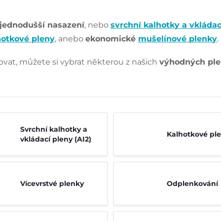
jednodušší nasazení
, nebo
svrchní kalhotky a vkládac
hotkové pleny
, anebo
ekonomické
mušelínové plenky
.
bovat, můžete si vybrat některou z našich
výhodných ple
Svrchní kalhotky a
Kalhotkové pl
vkládací pleny (AI2)
Vícevrstvé plenky
Odplenkování