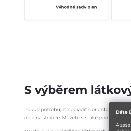
Výhodné sady plen
S výběrem látkov
Pokud potřebujete poradit s orientací v zákl
Dáte 
dole na stránce. Můžete se také podívat na s
A zase