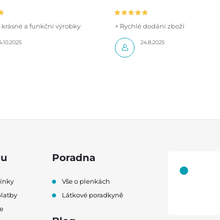
í krásné a funkční výrobky
+ Rychlé dodání zboží
4.10.2025
24.8.2025
pu
Poradna
ínky
Vše o plenkách
platby
Látkové poradkyně
e