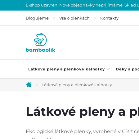
Přejít
E-shop uzavřen! Nové objednávky nepřijímáme. Sklad uza
na
Blogujeme
Vše o plenkách
Kontakty
obsah
Látkové pleny a plenkové kalhotky
Deky a po
Látkové pleny a plenkové kalhotky
Domů
Látkové pleny a 
Ekologické látkové plenky, vyrobené v ČR z če