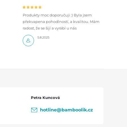
Produkty moc doporučuji :) Byla jsem
překvapena pohodlností, a kvalitou. Mám
radost, že se šijí a vyrábí u nás
5.8.2025
Petra Kuncová
hotline
@
bamboolik.cz