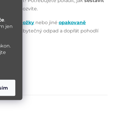
ystémech? Potřebujete poradit, jak
sestavit
em blogu dozvíte.
če
.
látkové vložky
nebo jiné
opakovaně
ám jen
ceme šetřit zbytečný odpad a dopřát pohodlí
ákon.
jte
sím