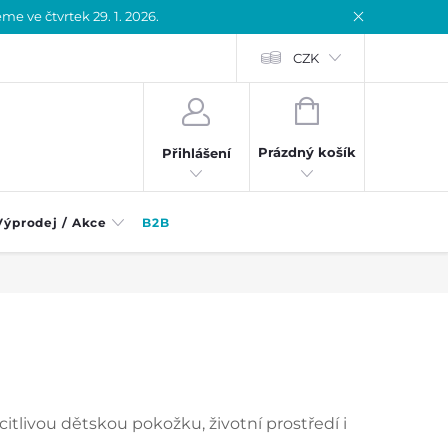
 ve čtvrtek 29. 1. 2026.
CZK
NÁKUPNÍ
KOŠÍK
Prázdný košík
Přihlášení
Výprodej / Akce
B2B
itlivou dětskou pokožku, životní prostředí i