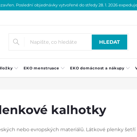
vřen. Poslední objednávky vytvořené do středy 28. 1. 2026 expedujeme
HLEDAT
dložky
EKO menstruace
EKO domácnost a nákupy
plenkové kalhotky
ských nebo evropských materiálů. Látkové plenky šetří c