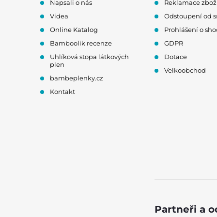
Napsali o nás
Reklamace zbož
í
Videa
Odstoupení od 
Online Katalog
Prohlášení o sh
Bamboolik recenze
GDPR
Uhlíková stopa látkových
Dotace
plen
Velkoobchod
bambeplenky.cz
Kontakt
Partneři a 