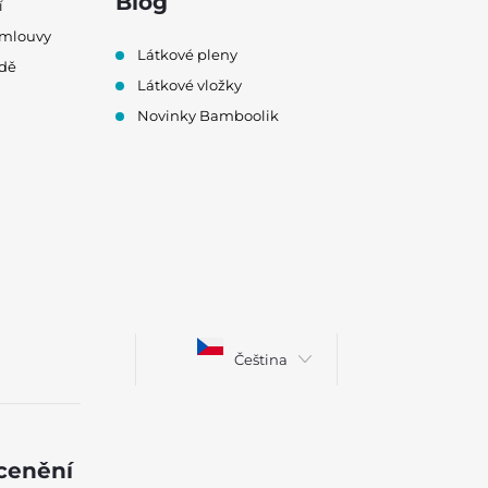
Blog
í
smlouvy
Látkové pleny
odě
Látkové vložky
Novinky Bamboolik
Čeština
ocenění