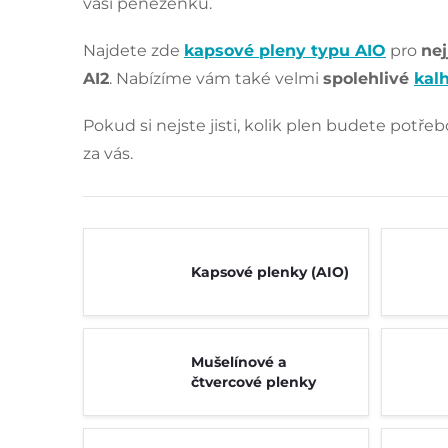
vaši peněženku.
Najdete zde
kapsové pleny typu AIO
pro
nej
AI2
. Nabízíme vám také velmi
spolehlivé
kal
Pokud si nejste jisti, kolik plen budete potře
za vás.
Kapsové plenky (AIO)
Mušelínové a
čtvercové plenky