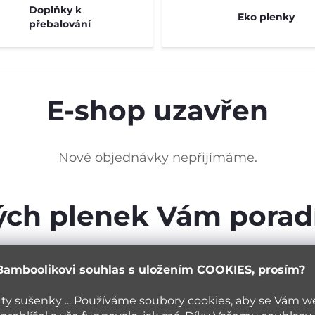
Doplňky k
Eko plenky
přebalování
E-shop uzavřen
Nové objednávky nepřijímáme.
ých plenek Vám pora
adní nabídce plen nebo s výběrem konkrétních plenek, k
Bamboolikovi souhlas s uložením COOKIES, prosím?
tránku
Vše o plenkách
, nebo na náš
Plenkový blog
, kde
 ty sušenky ... Používáme soubory cookies, aby se Vám 