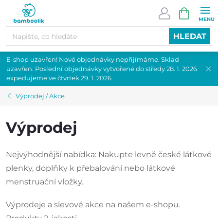
Přejít
NÁKUPN
na
KOŠÍK
obsah
HLEDAT
E-shop uzavřen! Nové objednávky nepřijímáme. Sklad
uzavřen. Poslední objednávky vytvořené do středy 28. 1. 2026
expedujeme ve čtvrtek 29. 1. 2026.
Výprodej / Akce
Výprodej
Nejvýhodnější nabídka: Nakupte levně české látkové
plenky, doplňky k přebalování nebo látkové
menstruační vložky.
Výprodeje a slevové akce na našem e-shopu.