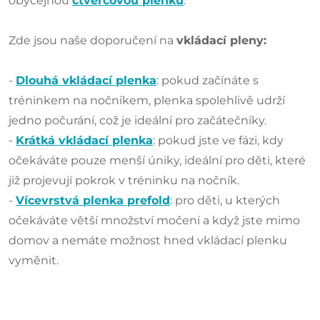
obyčejnou
čtvercovou plenku
.
Zde jsou naše doporučení na
vkládací pleny:
-
Dlouhá vkládací plenka
: pokud začínáte s
tréninkem na nočníkem, plenka spolehlivě udrží
jedno počurání, což je ideální pro začátečníky.
-
Krátká vkládací plenka
: pokud jste ve fázi, kdy
očekáváte pouze menší úniky, ideální pro děti, které
již projevují pokrok v tréninku na nočník.
-
Vícevrstvá plenka prefold
: pro děti, u kterých
očekáváte větší množství močení a když jste mimo
domov a nemáte možnost hned vkládací plenku
vyměnit.