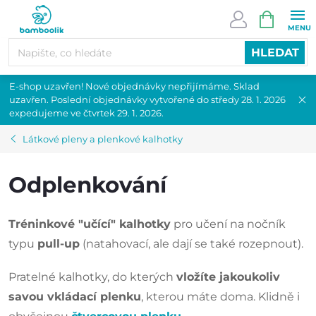
Přejít
NÁKUPN
na
KOŠÍK
obsah
HLEDAT
E-shop uzavřen! Nové objednávky nepřijímáme. Sklad
uzavřen. Poslední objednávky vytvořené do středy 28. 1. 2026
expedujeme ve čtvrtek 29. 1. 2026.
Látkové pleny a plenkové kalhotky
Odplenkování
Tréninkové "učící" kalhotky
pro učení na nočník
typu
pull-up
(natahovací, ale dají se také rozepnout).
Pratelné kalhotky, do kterých
vložíte jakoukoliv
savou vkládací plenku
, kterou máte doma. Klidně i