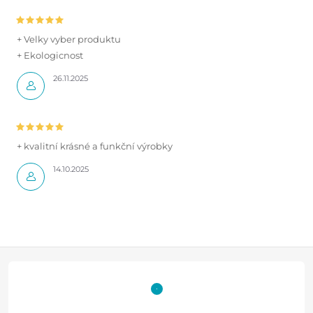
+ Velky vyber produktu
+ Ekologicnost
26.11.2025
+ kvalitní krásné a funkční výrobky
14.10.2025
Z
á