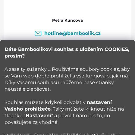
p
a
Petra Kuncová
t
hotline
@
bamboolik.cz
í
Dáte Bamboolikovi souhlas s uložením COOKIES,
prosím?
Bamboolik
A zase ty sušenky ... Používáme soubory cookies, aby
se Vám web dobře prohlížel a vše fungovalo, jak má.
Vše o nákupu
Díky Vašemu souhlasu můžeme naše stránky
neustále zlepšovat.
Poradna
Souhlas můžete kdykoli odvolat v
nastavení
Vašeho prohlížeče
. Taky můžete kliknout níže na
Blog
tlačítko "
Nastavení
" a povolit nám jen to, co
považujete za vhodné.
Sledujte nás: