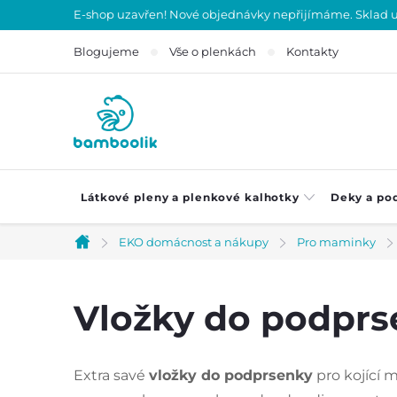
Přejít
E-shop uzavřen! Nové objednávky nepřijímáme. Sklad uza
na
Blogujeme
Vše o plenkách
Kontakty
obsah
Látkové pleny a plenkové kalhotky
Deky a po
EKO domácnost a nákupy
Pro maminky
Domů
Vložky do podprs
Extra savé
vložky do podprsenky
pro kojící 