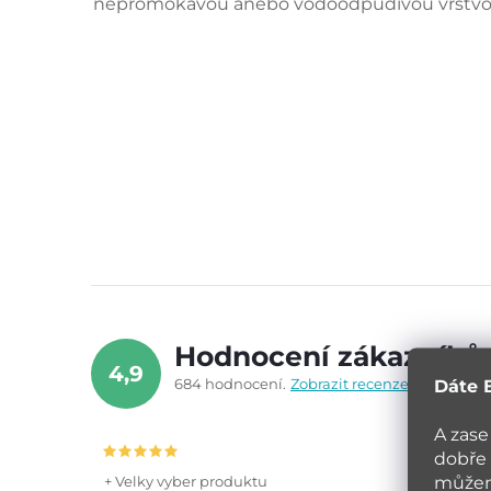
nepromokavou anebo vodoodpudivou vrstvou - 
Hodnocení zákazníků
4,9
684 hodnocení
Zobrazit recenze
Dáte 
A zase
dobře 
můžeme
+ Velky vyber produktu
+ kvalitn