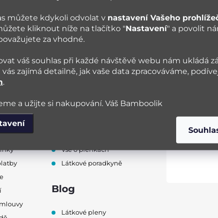
4.10.2025
24.8.2025
s můžete kdykoli odvolat v
nastavení Vašeho prohlíže
ůžete kliknout níže na tlačítko "
Nastavení
" a povolit n
 považujete za vhodné.
vat váš souhlas při každé návštěvě webu nám ukládá z
vás zajímá detailně, jak vaše data zpracováváme, podíve
m
.
me a užijte si nakupování. Váš Bamboolik
tavení
pu
Poradna
Souhla
ínky
Vše o plenkách
platby
Látkové poradkyně
e
Blog
í
smlouvy
Látkové pleny
odě