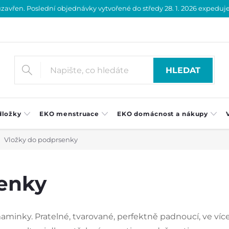
vřen. Poslední objednávky vytvořené do středy 28. 1. 2026 expedujeme
HLEDAT
dložky
EKO menstruace
EKO domácnost a nákupy
Vložky do podprsenky
enky
maminky. Pratelné, tvarované, perfektně padnoucí, ve ví