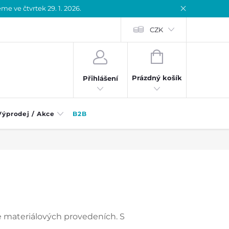
 ve čtvrtek 29. 1. 2026.
CZK
NÁKUPNÍ
KOŠÍK
Prázdný košík
Přihlášení
Výprodej / Akce
B2B
ce materiálových provedeních. S