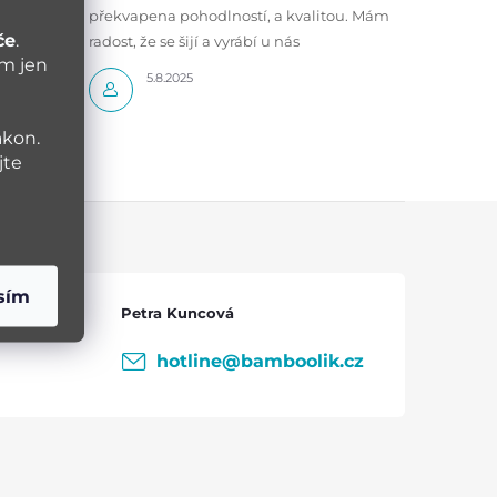
překvapena pohodlností, a kvalitou. Mám
če
.
radost, že se šijí a vyrábí u nás
ám jen
5.8.2025
ákon.
jte
sím
Petra Kuncová
hotline
@
bamboolik.cz