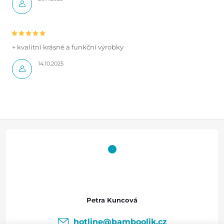
+ kvalitní krásné a funkční výrobky
14.10.2025
Z
á
p
a
Petra Kuncová
t
hotline
@
bamboolik.cz