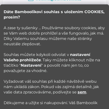
í
Dáte Bamboolikovi souhlas s uložením COOKIES,
prosím?
Bamboolik
A zase ty sušenky ... Používáme soubory cookies, aby
se Vám web dobře prohlížel a vše fungovalo, jak má.
Vše o nákupu
Díky Vašemu souhlasu můžeme naše stránky
neustále zlepšovat.
Poradna
Souhlas můžete kdykoli odvolat v
nastavení
Vašeho prohlížeče
. Taky můžete kliknout níže na
Blog
tlačítko "
Nastavení
" a povolit nám jen to, co
považujete za vhodné.
Sledujte nás:
Vyžadovat váš souhlas při každé návštěvě webu
nám ukládá zákon. Pokud vás zajímá detailně, jak
vaše data zpracováváme, podívejte se
sem
.
Jazyk
Děkujeme a užijte si nakupování. Váš Bamboolik