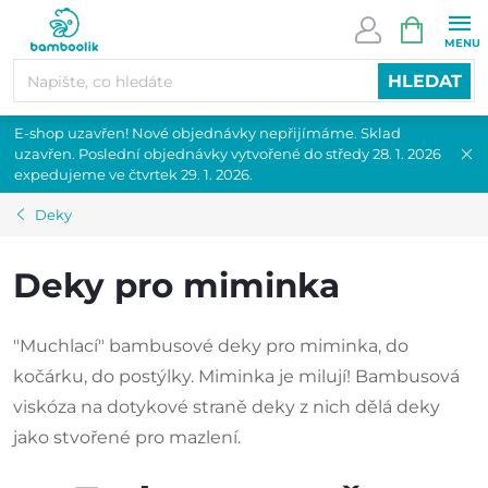
Přejít
NÁKUPN
na
KOŠÍK
obsah
HLEDAT
E-shop uzavřen! Nové objednávky nepřijímáme. Sklad
uzavřen. Poslední objednávky vytvořené do středy 28. 1. 2026
expedujeme ve čtvrtek 29. 1. 2026.
Deky
Deky pro miminka
"Muchlací" bambusové deky pro miminka, do
kočárku, do postýlky. Miminka je milují! Bambusová
viskóza na dotykové straně deky z nich dělá deky
jako stvořené pro mazlení.