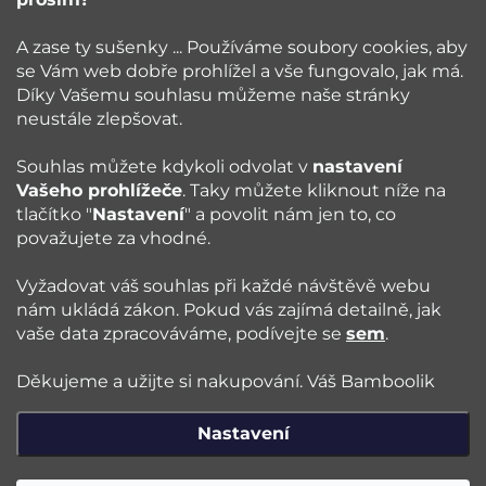
Bamboolik
A zase ty sušenky ... Používáme soubory cookies, aby
se Vám web dobře prohlížel a vše fungovalo, jak má.
Vše o nákupu
Díky Vašemu souhlasu můžeme naše stránky
neustále zlepšovat.
Poradna
Souhlas můžete kdykoli odvolat v
nastavení
Vašeho prohlížeče
. Taky můžete kliknout níže na
Blog
tlačítko "
Nastavení
" a povolit nám jen to, co
považujete za vhodné.
Sledujte nás:
Vyžadovat váš souhlas při každé návštěvě webu
nám ukládá zákon. Pokud vás zajímá detailně, jak
vaše data zpracováváme, podívejte se
sem
.
Jazyk
Děkujeme a užijte si nakupování. Váš Bamboolik
Nastavení
Copyright 2026
Bamboolik
. Všechna práva vyhrazena.
Upravit
nastavení cookies