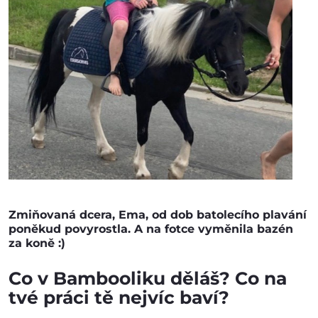
Zmiňovaná dcera, Ema, od dob batolecího plavání
poněkud povyrostla. A na fotce vyměnila bazén
za koně :)
Co v Bambooliku děláš? Co na
tvé práci tě nejvíc baví?