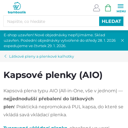
Přejít
NÁKUPN
na
KOŠÍK
obsah
HLEDAT
E-shop uzavřen! Nové objednávky nepřijímáme. Sklad
uzavřen. Poslední objednávky vytvořené do středy 28. 1. 2026
expedujeme ve čtvrtek 29. 1. 2026.
Látkové pleny a plenkové kalhotky
Kapsové plenky (AIO)
Kapsová plena typu AIO (All-in-One, vše v jednom) —
nejjednodušší přebalení do látkových
plen
! Praktická nepromokavá PUL kapsa, do které se
vkládá savá vkládací plenka.