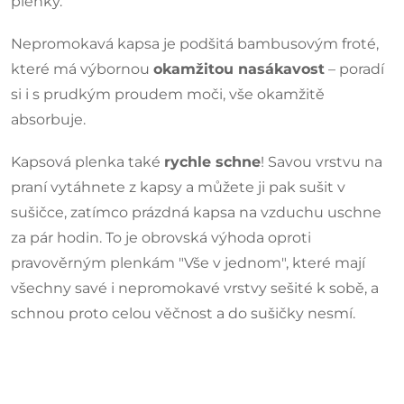
plenky.
Nepromokavá kapsa je podšitá bambusovým froté,
které má výbornou
okamžitou nasákavost
– poradí
si i s prudkým proudem moči, vše okamžitě
absorbuje.
Kapsová plenka také
rychle schne
! Savou vrstvu na
praní vytáhnete z kapsy a můžete ji pak sušit v
sušičce, zatímco prázdná kapsa na vzduchu uschne
za pár hodin. To je obrovská výhoda oproti
pravověrným plenkám "Vše v jednom", které mají
všechny savé i nepromokavé vrstvy sešité k sobě, a
schnou proto celou věčnost a do sušičky nesmí.