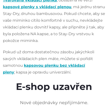
Tvarovaná vkládací plenka
, obsažená ve verzi
kapsové plenky s vkládací plenou
, má
jednu stranu
Stay-Dry, druhou bambusovou. Pokud chcete, aby se
vaše miminko cítilo komfortně v suchu, nevkládejte
vkládací plenku dovnitř kapsy, ale připněte ji tak, aby
byla položena NA kapse, a to Stay-Dry vrstvou k
pokožce miminka.
Pokud už doma dostatečnou zásobu jakýchkoli
savých vkládacích plen máte, můžete si pořídit
samotnou
kapsovou plenku bez vkládací
pleny
; kapsa je opravdu univerzální.
E-shop uzavřen
Nové objednávky nepřijímáme.