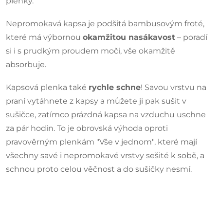
plenky.
Nepromokavá kapsa je podšitá bambusovým froté,
které má výbornou
okamžitou nasákavost
– poradí
si i s prudkým proudem moči, vše okamžitě
absorbuje.
Kapsová plenka také
rychle schne
! Savou vrstvu na
praní vytáhnete z kapsy a můžete ji pak sušit v
sušičce, zatímco prázdná kapsa na vzduchu uschne
za pár hodin. To je obrovská výhoda oproti
pravověrným plenkám "Vše v jednom", které mají
všechny savé i nepromokavé vrstvy sešité k sobě, a
schnou proto celou věčnost a do sušičky nesmí.