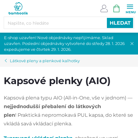
Přejít
NÁKUPN
na
KOŠÍK
obsah
HLEDAT
E-shop uzavřen! Nové objednávky nepřijímáme. Sklad
uzavřen. Poslední objednávky vytvořené do středy 28. 1. 2026
expedujeme ve čtvrtek 29. 1. 2026.
Látkové pleny a plenkové kalhotky
Kapsové plenky (AIO)
Kapsová plena typu AIO (All-in-One, vše v jednom) —
nejjednodušší přebalení do látkových
plen
! Praktická nepromokavá PUL kapsa, do které se
vkládá savá vkládací plenka.