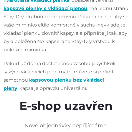
Tvarovaná vkládací plenka
, obsažená ve verzi
kapsové plenky s vkládací plenou
, má
jednu stranu
Stay-Dry, druhou bambusovou. Pokud chcete, aby se
vaše miminko cítilo komfortně v suchu, nevkládejte
vkládací plenku dovnitř kapsy, ale připněte ji tak, aby
byla položena NA kapse, a to Stay-Dry vrstvou k
pokožce miminka.
Pokud už doma dostatečnou zásobu jakýchkoli
savých vkládacích plen máte, můžete si pořídit
samotnou
kapsovou plenku bez vkládací
pleny
; kapsa je opravdu univerzální.
E-shop uzavřen
Nové objednávky nepřijímáme.