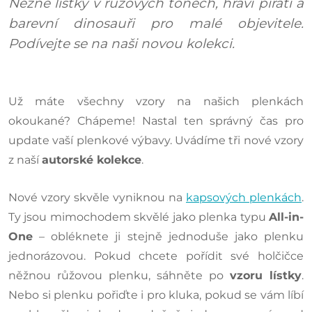
Něžné lístky v růžových tónech, hraví piráti a
barevní dinosauři pro malé objevitele.
Podívejte se na naši novou kolekci.
Už máte všechny vzory na našich plenkách
okoukané? Chápeme! Nastal ten správný čas pro
update vaší plenkové výbavy. Uvádíme tři nové vzory
z naší
autorské kolekce
.
Nové vzory skvěle vyniknou na
kapsových plenkách
.
Ty jsou mimochodem skvělé jako plenka typu
All-in-
One
– obléknete ji stejně jednoduše jako plenku
jednorázovou. Pokud chcete pořídit své holčičce
něžnou růžovou plenku, sáhněte po
vzoru lístky
.
Nebo si plenku pořiďte i pro kluka, pokud se vám líbí