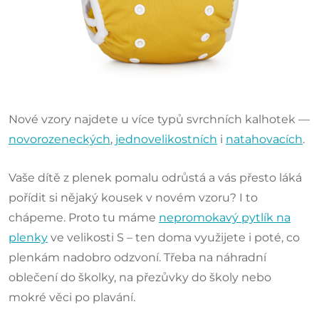
Nové vzory najdete u více typů svrchních kalhotek —
novorozeneckých
,
jednovelikostních
i
natahovacích
.
Vaše dítě z plenek pomalu odrůstá a vás přesto láká
pořídit si nějaký kousek v novém vzoru? I to
chápeme. Proto tu máme
nepromokavý pytlík na
plenky
ve velikosti S – ten doma využijete i poté, co
plenkám nadobro odzvoní. Třeba na náhradní
oblečení do školky, na přezůvky do školy nebo
mokré věci po plavání.