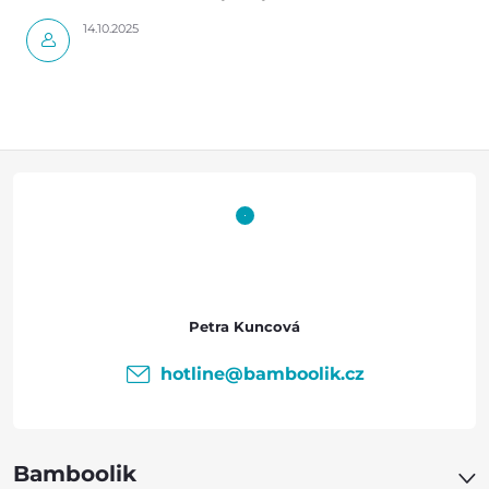
14.10.2025
Z
á
p
a
Petra Kuncová
t
hotline
@
bamboolik.cz
í
Bamboolik