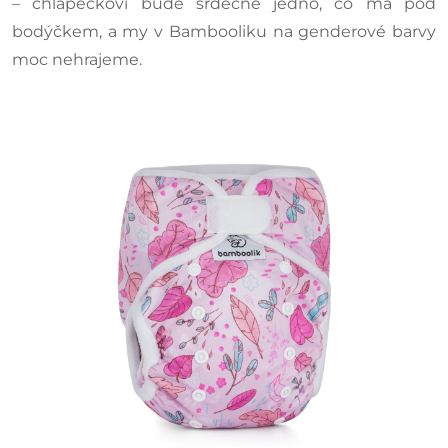
– chlapečkovi bude srdečně jedno, co má pod
bodýčkem, a my v Bambooliku na genderové barvy
moc nehrajeme.